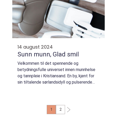
14 august 2024
Sunn munn, Glad smil
Velkommen til det spennende og
betydningsfulle universet innen munnhelse
og tannpleie i Kristiansand. En by, kjent for
sin tiltalende sørlandsidyll og pulserende
bymiljø, byr også på førsteklasses
tannhelsetjenester f...
1
2