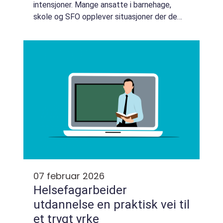
intensjoner. Mange ansatte i barnehage,
skole og SFO opplever situasjoner der de
ser at et barn strever, men mangler trygghet
på hva som er riktige tiltak. Et kurs i
spesialpedag...
07 februar 2026
Helsefagarbeider
utdannelse en praktisk vei til
et trygt yrke