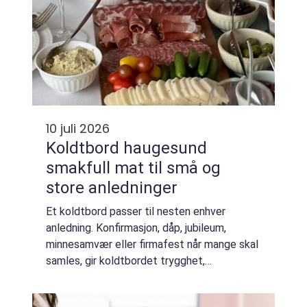
10 juli 2026
Koldtbord haugesund
smakfull mat til små og
store anledninger
Et koldtbord passer til nesten enhver
anledning. Konfirmasjon, dåp, jubileum,
minnesamvær eller firmafest når mange skal
samles, gir koldtbordet trygghet,
fleksibilitet og mye smak. I Haugesund har
koldtbord blitt et naturlig førstevalg for