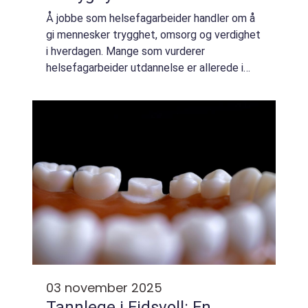
Å jobbe som helsefagarbeider handler om å
gi mennesker trygghet, omsorg og verdighet
i hverdagen. Mange som vurderer
helsefagarbeider utdannelse er allerede i
jobb innen omsorg, eller ønsker seg inn i et
yrke med stor etterspørsel og klare rammer.
Ut...
03 november 2025
Tannlege i Eidsvoll: En