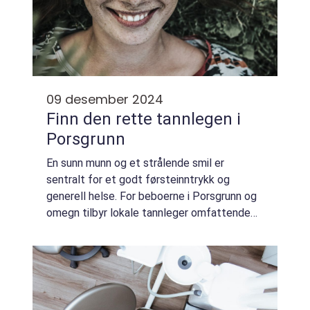
09 desember 2024
Finn den rette tannlegen i
Porsgrunn
En sunn munn og et strålende smil er
sentralt for et godt førsteinntrykk og
generell helse. For beboerne i Porsgrunn og
omegn tilbyr lokale tannleger omfattende
odontologiske tjenester for å ivareta
tannhelsen på best mulig måte. Med en
forståelse fo...