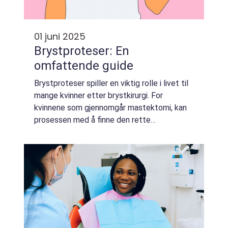
01 juni 2025
Brystproteser: En
omfattende guide
Brystproteser spiller en viktig rolle i livet til
mange kvinner etter brystkirurgi. For
kvinnene som gjennomgår mastektomi, kan
prosessen med å finne den rette
brystprotesen være betydningsfull og gi
både fysisk og emosjonell ...