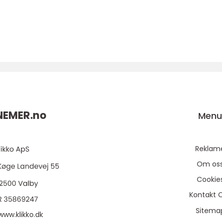
NEMER.
no
Men
Reklam
Om os
Cookie
Kontakt 
Sitema
www.klikko.dk