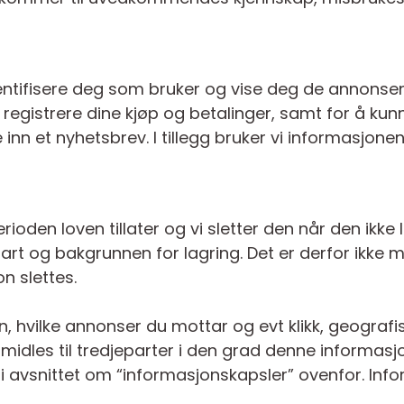
dentifisere deg som bruker og vise deg de annonse
 registrere dine kjøp og betalinger, samt for å kun
 inn et nyhetsbrev. I tillegg bruker vi informasjonen
rioden loven tillater og vi sletter den når den ikke
t og bakgrunnen for lagring. Det er derfor ikke mu
n slettes.
, hvilke annonser du mottar og evt klikk, geografi
idles til tredjeparter i den grad denne informasjon
 i avsnittet om “informasjonskapsler” ovenfor. Info