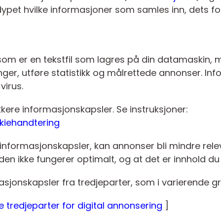
dypet hvilke informasjoner som samles inn, dets fo
 som er en tekstfil som lagres på din datamaskin,
linger, utføre statistikk og målrettede annonser. I
virus.
okkere informasjonskapsler. Se instruksjoner:
kiehandtering
er informasjonskapsler, kan annonser bli mindre rele
en ikke fungerer optimalt, og at det er innhold du ik
asjonskapsler fra tredjeparter, som i varierende g
 tredjeparter for digital annonsering
]