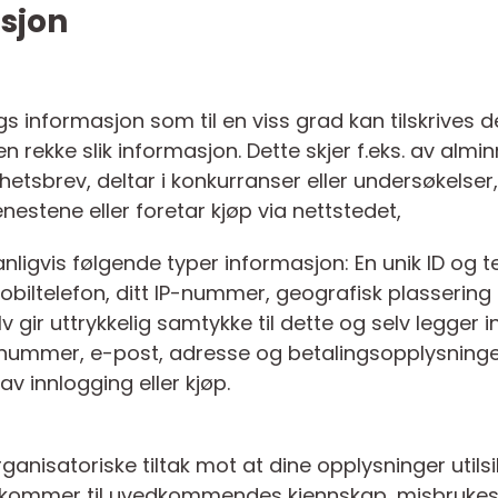
sjon
gs informasjon som til en viss grad kan tilskrives 
 rekke slik informasjon. Dette skjer f.eks. av alminn
yhetsbrev, deltar i konkurranser eller undersøkelse
enestene eller foretar kjøp via nettstedet,
nligvis følgende typer informasjon: En unik ID og 
obiltelefon, ditt IP-nummer, geografisk plassering o
lv gir uttrykkelig samtykke til dette og selv legge
nummer, e-post, adresse og betalingsopplysninger. 
v innlogging eller kjøp.
ganisatoriske tiltak mot at dine opplysninger utilsikte
ller kommer til uvedkommendes kjennskap, misbruke