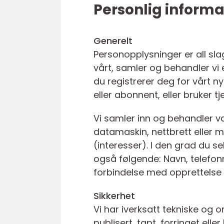
Personlig informa
Generelt
Personopplysninger er all sla
vårt, samler og behandler vi en
du registrerer deg for vårt n
eller abonnent, eller bruker tj
Vi samler inn og behandler va
datamaskin, nettbrett eller m
(interesser). I den grad du se
også følgende: Navn, telefon
forbindelse med opprettelse a
Sikkerhet
Vi har iverksatt tekniske og or
publisert, tapt, forringet e