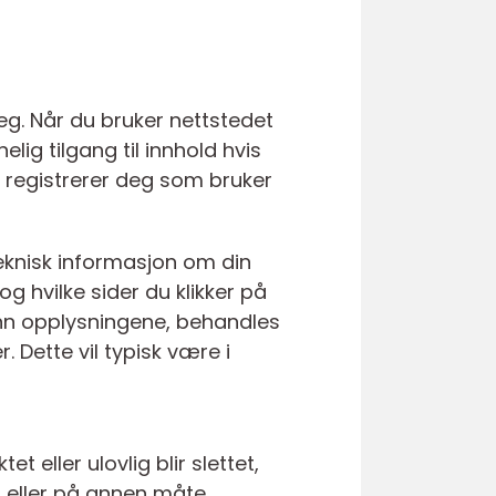
deg. Når du bruker nettstedet
elig tilgang til innhold hvis
r, registrerer deg som bruker
teknisk informasjon om din
g hvilke sider du klikker på
r inn opplysningene, behandles
Dette vil typisk være i
t eller ulovlig blir slettet,
s eller på annen måte