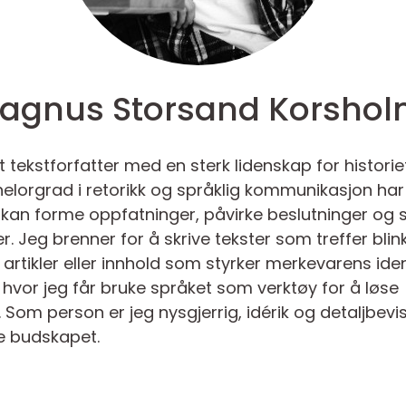
agnus Storsand Korsho
t tekstforfatter med en sterk lidenskap for histori
lorgrad i retorikk og språklig kommunikasjon har 
 kan forme oppfatninger, påvirke beslutninger og 
 Jeg brenner for å skrive tekster som treffer blin
rtikler eller innhold som styrker merkevarens identi
hvor jeg får bruke språket som verktøy for å løse
om person er jeg nysgjerrig, idérik og detaljbevisst
e budskapet.