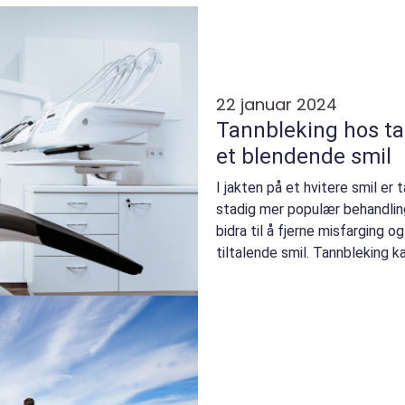
22 januar 2024
Tannbleking hos tan
et blendende smil
I jakten på et hvitere smil er
stadig mer populær behandlin
bidra til å fjerne misfarging o
tiltalende smil. Tannbleking k
de...