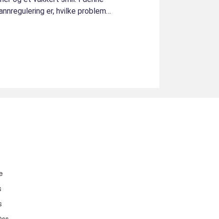
tannregulering er, hvilke problemer
u
e
s
s
Oss