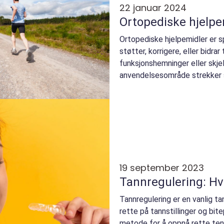
22 januar 2024
Ortopediske hjelpe
Ortopediske hjelpemidler er 
støtter, korrigere, eller bidra
funksjonshemninger eller skje
anvendelsesområde strekker se
avanserte proteser og...
19 september 2023
Tannregulering: Hva
Tannregulering er en vanlig ta
rette på tannstillinger og bit
metode for å oppnå rette tenn