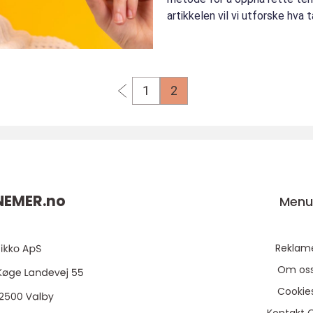
artikkelen vil vi utforske hva 
de...
1
2
NEMER.
no
Men
Reklam
Om os
Cookie
Kontakt 