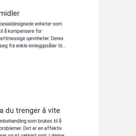
midler
spesialdesignede enheter som
r til å kompensere for
lettmessige ujevnheter. Deres
g fra enkle innleggssåler til
 du trenger å vite
nnbehandling som brukes til å
eproblemer. Det er en effektiv
er og et vakkert smil. I denne