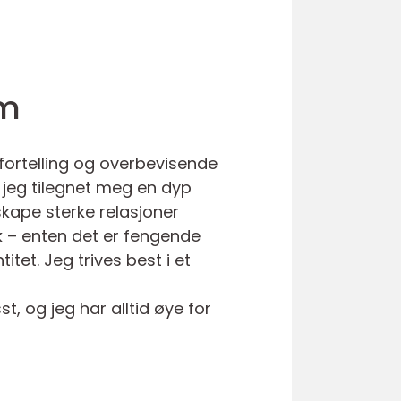
lm
efortelling og overbevisende
jeg tilegnet meg en dyp
skape sterke relasjoner
k – enten det er fengende
tet. Jeg trives best i et
, og jeg har alltid øye for