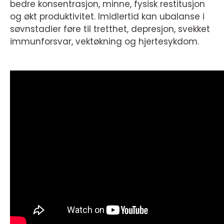
bedre konsentrasjon, minne, fysisk restitusjon
og økt produktivitet. Imidlertid kan ubalanse i
søvnstadier føre til tretthet, depresjon, svekket
immunforsvar, vektøkning og hjertesykdom.