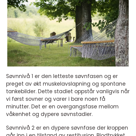
Søvnnivå 1 er den letteste søvnfasen og er
preget av økt muskelavslapning og spontane
tankebilder. Dette stadiet oppstår vanligvis når
vi først sovner og varer i bare noen få
minutter. Det er en overgangsfase mellom
våkenhet og dypere søvnstadier.
Søvnnivå 2 er en dypere søvnfase der kroppen
går inn i en tilstand av restitusjon. Blodtrykket