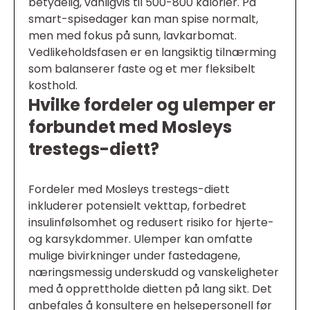
betydelig, vanligvis til 500-800 kalorier. På
smart-spisedager kan man spise normalt,
men med fokus på sunn, lavkarbomat.
Vedlikeholdsfasen er en langsiktig tilnærming
som balanserer faste og et mer fleksibelt
kosthold.
Hvilke fordeler og ulemper er
forbundet med Mosleys
trestegs-diett?
Fordeler med Mosleys trestegs-diett
inkluderer potensielt vekttap, forbedret
insulinfølsomhet og redusert risiko for hjerte-
og karsykdommer. Ulemper kan omfatte
mulige bivirkninger under fastedagene,
næringsmessig underskudd og vanskeligheter
med å opprettholde dietten på lang sikt. Det
anbefales å konsultere en helsepersonell før