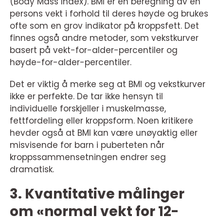
(Body Mass Index). BMI er en beregning av en
persons vekt i forhold til deres høyde og brukes
ofte som en grov indikator på kroppsfett. Det
finnes også andre metoder, som vekstkurver
basert på vekt-for-alder-percentiler og
høyde-for-alder-percentiler.
Det er viktig å merke seg at BMI og vekstkurver
ikke er perfekte. De tar ikke hensyn til
individuelle forskjeller i muskelmasse,
fettfordeling eller kroppsform. Noen kritikere
hevder også at BMI kan være unøyaktig eller
misvisende for barn i puberteten når
kroppssammensetningen endrer seg
dramatisk.
3. Kvantitative målinger
om «normal vekt for 12-