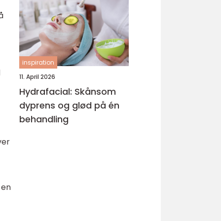
å
inspiration
d
11. April 2026
Hydrafacial: Skånsom
dyprens og glød på én
behandling
ver
 en