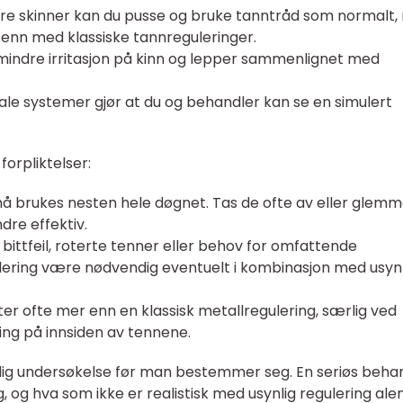
re skinner kan du pusse og bruke tanntråd som normalt,
enn med klassiske tannreguleringer.
indre irritasjon på kinn og lepper sammenlignet med
tale systemer gjør at du og behandler kan se en simulert
orpliktelser:
 må brukes nesten hele døgnet. Tas de ofte av eller glemm
dre effektiv.
e bittfeil, roterte tenner eller behov for omfattende
gulering være nødvendig eventuelt i kombinasjon med usyn
er ofte mer enn en klassisk metallregulering, særlig ved
ing på innsiden av tennene.
ndig undersøkelse før man bestemmer seg. En seriøs beha
, og hva som ikke er realistisk med usynlig regulering ale