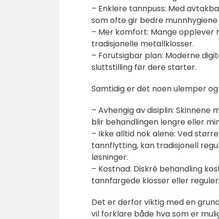
– Enklere tannpuss: Med avtakba
som ofte gir bedre munnhygiene 
– Mer komfort: Mange opplever m
tradisjonelle metallklosser.
– Forutsigbar plan: Moderne digi
sluttstilling før dere starter.
Samtidig er det noen ulemper og f
– Avhengig av disiplin: Skinnene
blir behandlingen lengre eller min
– Ikke alltid nok alene: Ved størr
tannflytting, kan tradisjonell re
løsninger.
– Kostnad: Diskré behandling kost
tannfargede klosser eller reguler
Det er derfor viktig med en gru
vil forklare både hva som er mulig