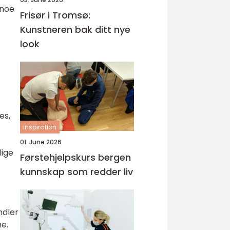
 noe
Frisør i Tromsø:
Kunstneren bak ditt nye
look
es,
inspiration
01. June 2026
lige
Førstehjelpskurs bergen
kunnskap som redder liv
ndler
ne.