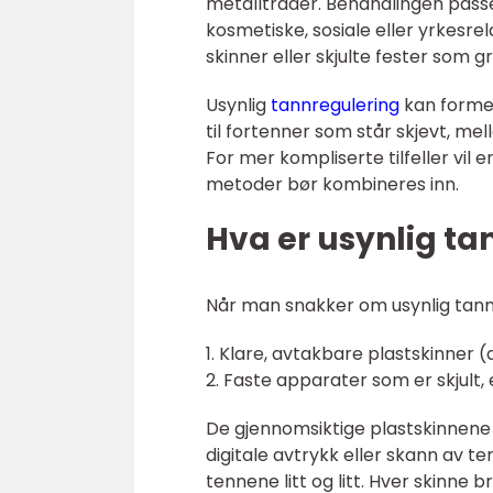
metalltråder. Behandlingen pass
kosmetiske, sosiale eller yrkesre
skinner eller skjulte fester som gr
Usynlig
tannregulering
kan formes
til fortenner som står skjevt, mel
For mer kompliserte tilfeller vil
metoder bør kombineres inn.
Hva er usynlig ta
Når man snakker om usynlig tann
1. Klare, avtakbare plastskinner (
2. Faste apparater som er skjult,
De gjennomsiktige plastskinnene 
digitale avtrykk eller skann av te
tennene litt og litt. Hver skinne b