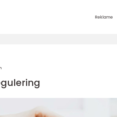
Reklame
m
egulering