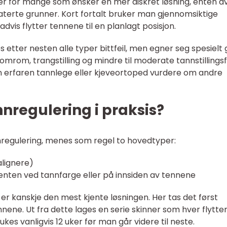
er for mange som ønsker en mer diskret løsning, enten a
laterte grunner. Kort fortalt bruker man gjennomsiktige
advis flytter tennene til en planlagt posisjon.
 etter nesten alle typer bittfeil, men egner seg spesielt
lomrom, trangstilling og mindre til moderate tannstillingsfe
 en erfaren tannlege eller kjeveortoped vurdere om andre
nnregulering i praksis?
regulering, menes som regel to hovedtyper:
alignere)
 enten ved tannfarge eller på innsiden av tennene
er kanskje den mest kjente løsningen. Her tas det først
nnene. Ut fra dette lages en serie skinner som hver flytte
rukes vanligvis 12 uker før man går videre til neste.