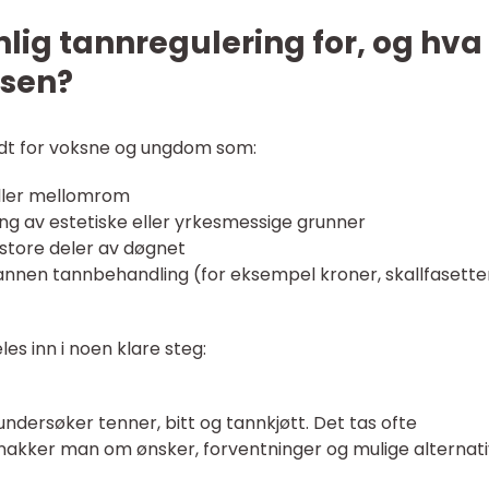
ig tannregulering for, og hva
ssen?
odt for voksne og ungdom som:
eller mellomrom
ng av estetiske eller yrkesmessige grunner
 store deler av døgnet
r annen tannbehandling (for eksempel kroner, skallfasette
es inn i noen klare steg:
ndersøker tenner, bitt og tannkjøtt. Det tas ofte
snakker man om ønsker, forventninger og mulige alternati