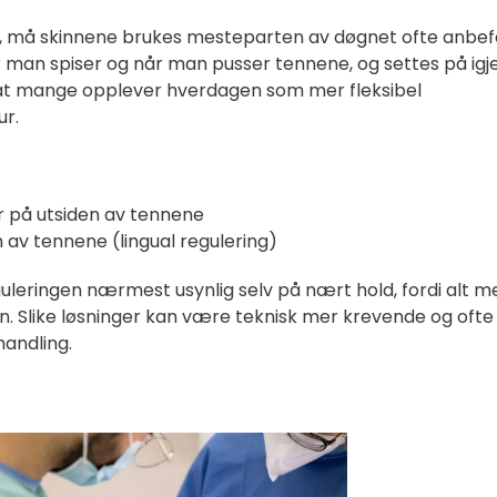
e, må skinnene brukes mesteparten av døgnet ofte anbef
r man spiser og når man pusser tennene, og settes på igj
r at mange opplever hverdagen som mer fleksibel
r.
r på utsiden av tennene
 av tennene (lingual regulering)
uleringen nærmest usynlig selv på nært hold, fordi alt me
n. Slike løsninger kan være teknisk mer krevende og ofte
handling.