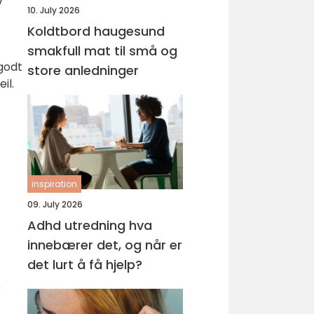
v
10. July 2026
Koldtbord haugesund
smakfull mat til små og
 godt
store anledninger
il.
inspiration
09. July 2026
Adhd utredning hva
innebærer det, og når er
det lurt å få hjelp?
r