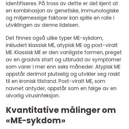
identifiseres. På tross av dette er det kjent at
en kombinasjon av genetiske, immunologiske
og miljømessige faktorer kan spille en rolle i
utviklingen av denne lidelsen.
Det finnes også ulike typer ME-sykdom,
inkludert klassisk ME, atypisk ME og post-viralt
ME. Klassisk ME er den vanligste formen, preget
av en gradvis start og utbrudd av symptomer
som varer i mer enn seks måneder. Atypisk ME
oppstår derimot plutselig og utvikler seg raskt
til en kronisk tilstand. Post-viralt ME, som
navnet antyder, oppstår som en følge av en
alvorlig virusinfeksjon.
Kvantitative målinger om
«ME-sykdom»