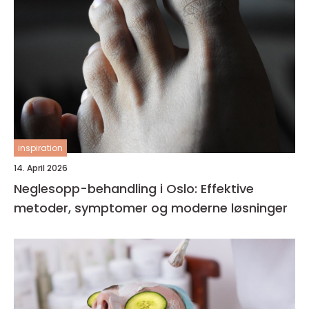
inspiration
14. April 2026
Neglesopp-behandling i Oslo: Effektive
metoder, symptomer og moderne løsninger