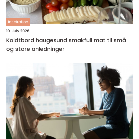
inspiration
10. July 2026
Koldtbord haugesund smakfull mat til små
og store anledninger