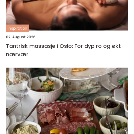
inspiration
02. August 2026
Tantrisk massasje i Oslo: For dyp ro og økt
nærvær