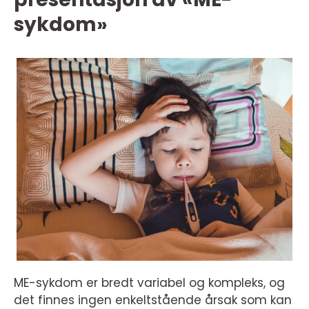
sykdom»
ME-sykdom er bredt variabel og kompleks, og
det finnes ingen enkeltstående årsak som kan