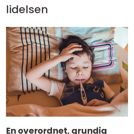
lidelsen
En overordnet, grundig