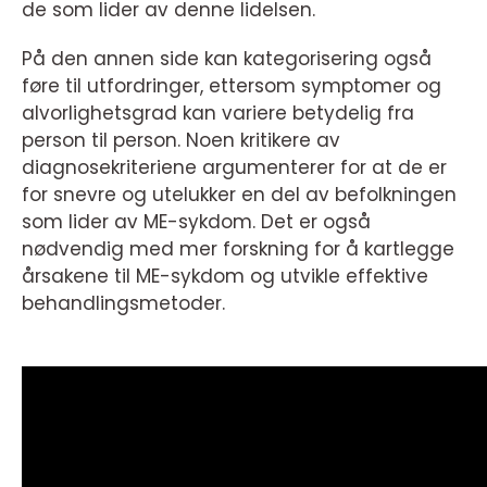
de som lider av denne lidelsen.
På den annen side kan kategorisering også
føre til utfordringer, ettersom symptomer og
alvorlighetsgrad kan variere betydelig fra
person til person. Noen kritikere av
diagnosekriteriene argumenterer for at de er
for snevre og utelukker en del av befolkningen
som lider av ME-sykdom. Det er også
nødvendig med mer forskning for å kartlegge
årsakene til ME-sykdom og utvikle effektive
behandlingsmetoder.