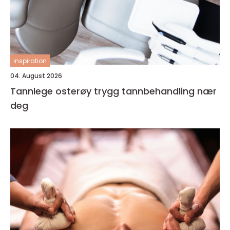
inspiration
04. August 2026
Tannlege osterøy trygg tannbehandling nær
deg