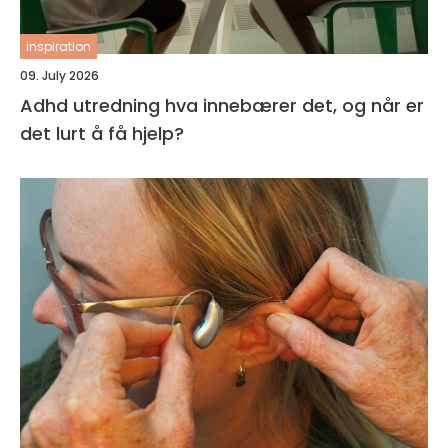
inspiration
09. July 2026
Adhd utredning hva innebærer det, og når er
det lurt å få hjelp?