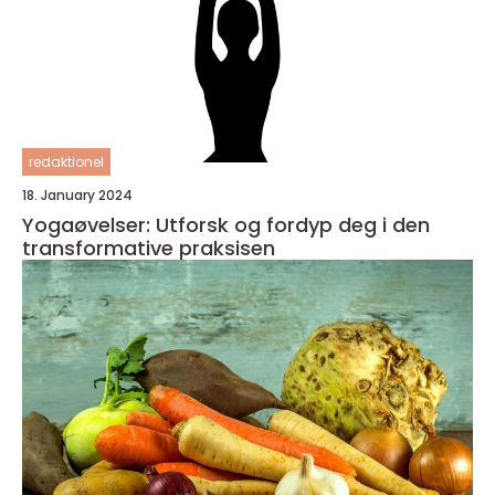
redaktionel
18. January 2024
Yogaøvelser: Utforsk og fordyp deg i den
transformative praksisen