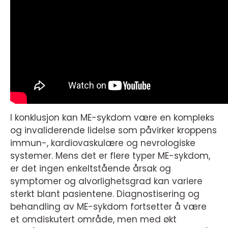
I konklusjon kan ME-sykdom være en kompleks
og invaliderende lidelse som påvirker kroppens
immun-, kardiovaskulære og nevrologiske
systemer. Mens det er flere typer ME-sykdom,
er det ingen enkeltstående årsak og
symptomer og alvorlighetsgrad kan variere
sterkt blant pasientene. Diagnostisering og
behandling av ME-sykdom fortsetter å være
et omdiskutert område, men med økt