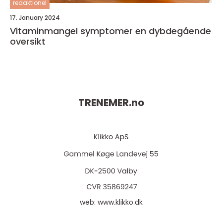
redaktionel
17. January 2024
Vitaminmangel symptomer en dybdegående
oversikt
TRENEMER.
no
web:
www.klikko.dk