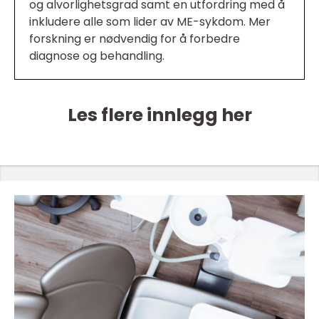
og alvorlighetsgrad samt en utfordring med å
inkludere alle som lider av ME-sykdom. Mer
forskning er nødvendig for å forbedre
diagnose og behandling.
Les flere innlegg her