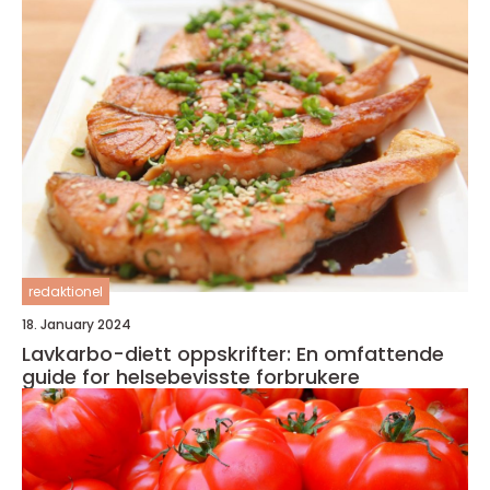
redaktionel
18. January 2024
Lavkarbo-diett oppskrifter: En omfattende
guide for helsebevisste forbrukere