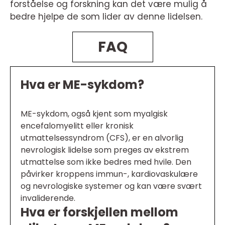
forståelse og forskning kan det være mulig å
bedre hjelpe de som lider av denne lidelsen.
FAQ
Hva er ME-sykdom?
ME-sykdom, også kjent som myalgisk
encefalomyelitt eller kronisk
utmattelsessyndrom (CFS), er en alvorlig
nevrologisk lidelse som preges av ekstrem
utmattelse som ikke bedres med hvile. Den
påvirker kroppens immun-, kardiovaskulære
og nevrologiske systemer og kan være svært
invaliderende.
Hva er forskjellen mellom