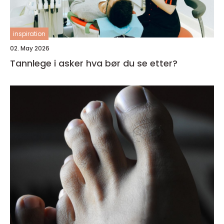
inspiration
02. May 2026
Tannlege i asker hva bør du se etter?