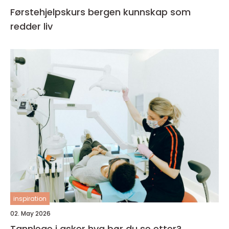
Førstehjelpskurs bergen kunnskap som
redder liv
inspiration
02. May 2026
Tannlege i asker hva bør du se etter?