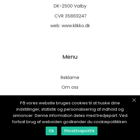
web:
www.klikko.dk
Menu
Reklame
Om oss
Cookies
På vores website bruges cookies til at huske dine
Kontakt Oss
indstillinger, statistik og personalisering af indhold og
annoncer. Denne information deles med tredjepart. Ved
Sitemap
fortsat brug af websiden godkender du cookiepolitikken.
Ok
Privatlivspolitik