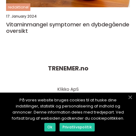
redaktionel
17. January 2024
Vitaminmangel symptomer en dybdegående
oversikt
TRENEMER.
no
På vores website bruges cookies til at huske dine
indstillinger, statistik og personalisering af indhold og
annoncer. Denne information deles med tredjepart. Ved
fortsat brug af websiden godkender du cookiepolitikken.
Ok
Privatlivspolitik
web:
www.klikko.dk